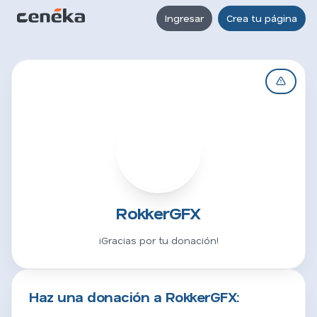
Ingresar
Crea tu página
R
RokkerGFX
¡Gracias por tu donación!
Haz una donación a RokkerGFX: