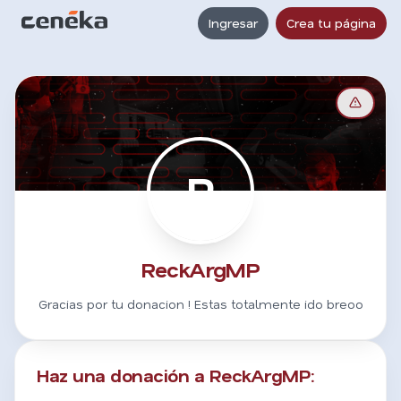
Ingresar
Crea tu página
R
ReckArgMP
Gracias por tu donacion ! Estas totalmente ido breoo
Haz una donación a ReckArgMP: