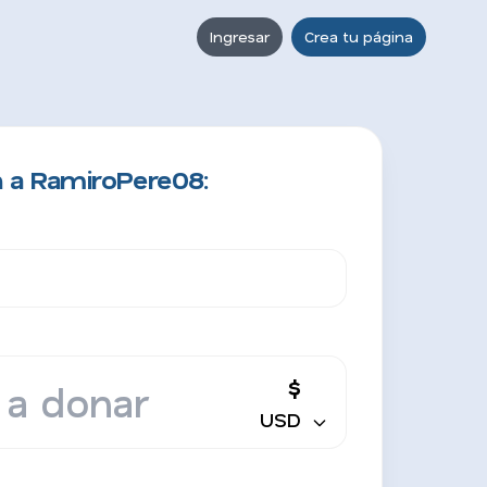
Ingresar
Crea tu página
n a RamiroPere08:
$
USD