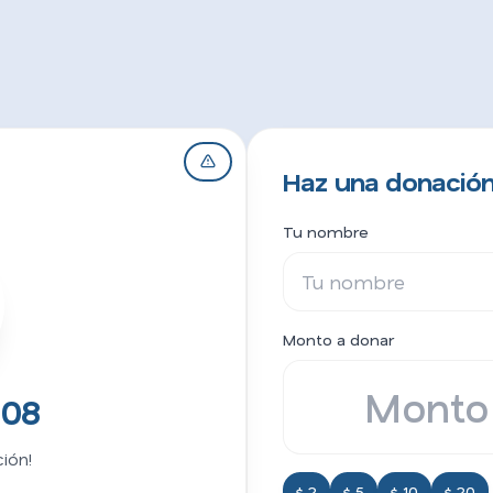
Haz una donació
Tu nombre
Monto a donar
e08
ión!
$ 2
$ 5
$ 10
$ 20