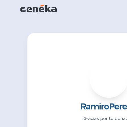
R
RamiroPer
¡Gracias por tu donac