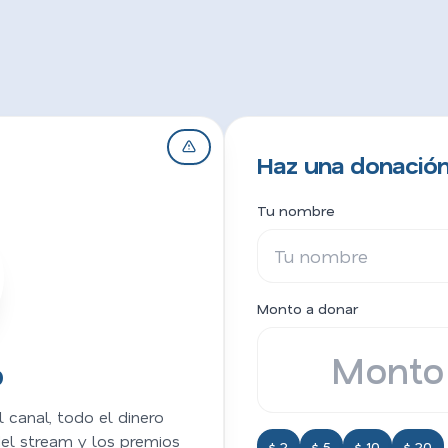
Haz una donación
Tu nombre
Monto a donar
o
 canal, todo el dinero
del stream y los premios
$ 2
$ 5
$ 10
$ 20