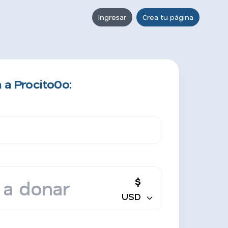
Ingresar
Crea tu página
 a Procito0o:
$
USD