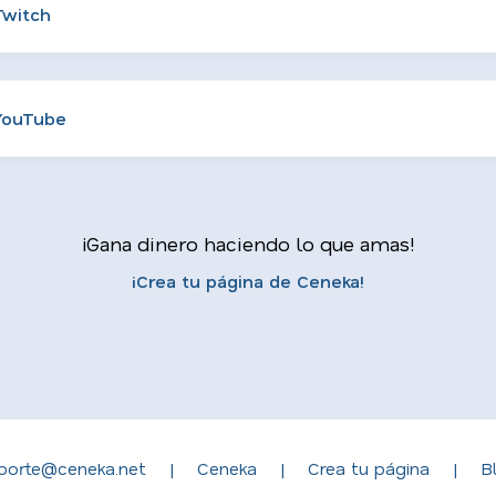
Twitch
YouTube
¡Gana dinero haciendo lo que amas!
¡Crea tu página de Ceneka!
porte@ceneka.net
|
Ceneka
|
Crea tu página
|
B