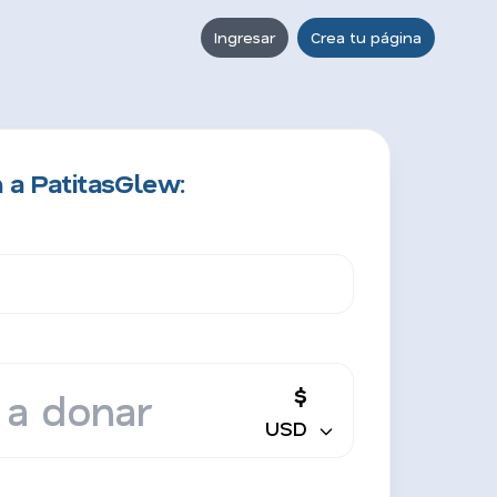
Ingresar
Crea tu página
 a PatitasGlew:
$
USD