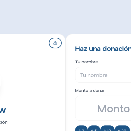
Haz una donación
Tu nombre
Monto a donar
ew
ión!
$ 2
$ 5
$ 10
$ 20