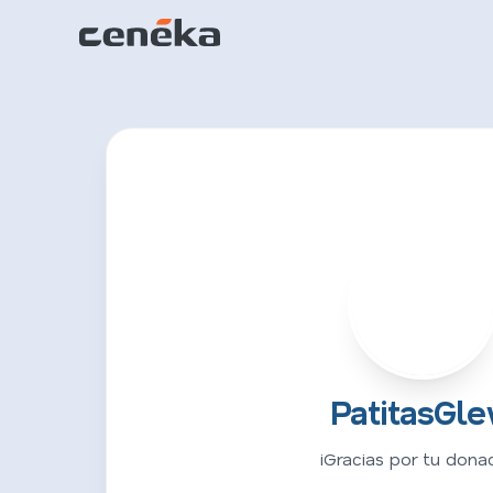
P
PatitasGl
¡Gracias por tu donac