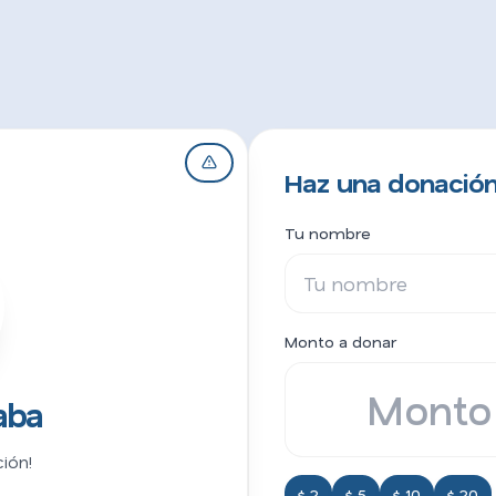
Haz una donación
Tu nombre
Monto a donar
aba
ión!
$ 2
$ 5
$ 10
$ 20