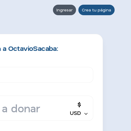
Ingresar
Crea tu página
 a OctavioSacaba:
$
USD