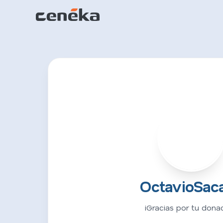
O
OctavioSac
¡Gracias por tu donac