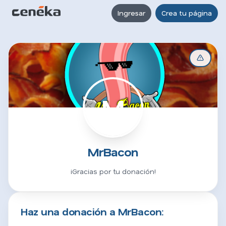
Ingresar
Crea tu página
M
MrBacon
¡Gracias por tu donación!
Haz una donación a MrBacon: