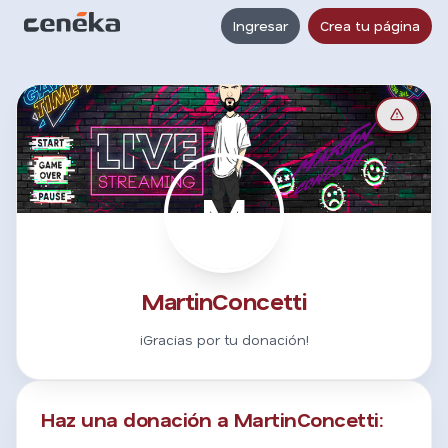
Ingresar
Crea tu página
M
MartinConcetti
¡Gracias por tu donación!
Haz una donación a MartinConcetti: