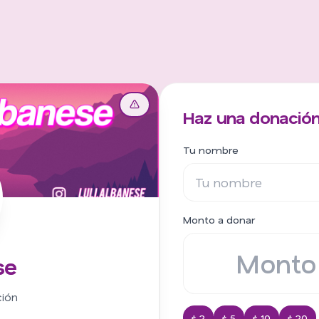
Haz una donación
Tu nombre
Monto a donar
se
ción
$ 2
$ 5
$ 10
$ 20