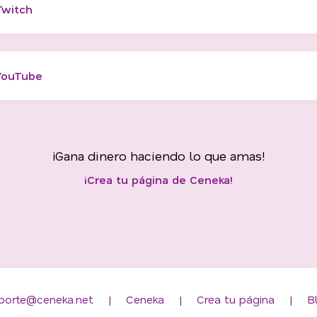
Twitch
YouTube
¡Gana dinero haciendo lo que amas!
¡Crea tu página de Ceneka!
porte@ceneka.net
|
Ceneka
|
Crea tu página
|
B