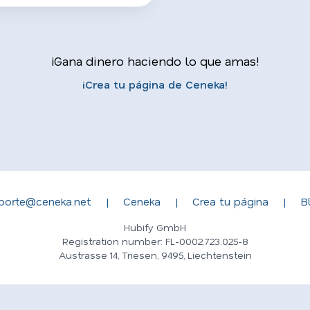
¡Gana dinero haciendo lo que amas!
¡Crea tu página de Ceneka!
porte@ceneka.net
|
Ceneka
|
Crea tu página
|
B
Hubify GmbH
Registration number: FL-0002.723.025-8
Austrasse 14, Triesen, 9495, Liechtenstein