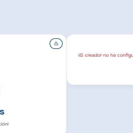
¡El creador no ha confi
s
ión!