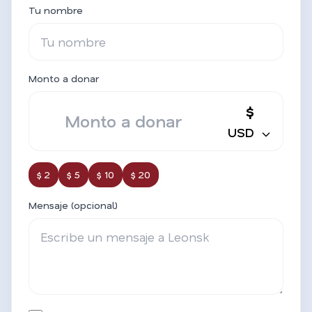
Tu nombre
Monto a donar
$
USD
$ 2
$ 5
$ 10
$ 20
Mensaje (opcional)