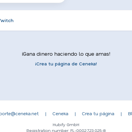
Twitch
¡Gana dinero haciendo lo que amas!
¡Crea tu página de Ceneka!
porte@ceneka.net
|
Ceneka
|
Crea tu página
|
B
Hubify GmbH
Registration number: FL-0002.723.025-8