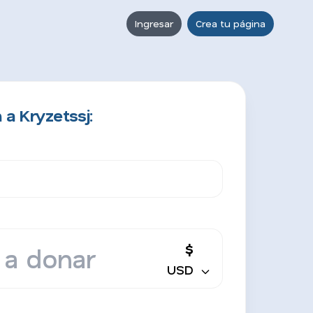
Ingresar
Crea tu página
a Kryzetssj:
$
USD