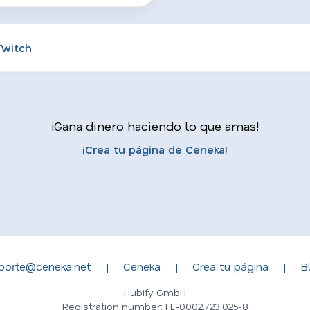
Twitch
¡Gana dinero haciendo lo que amas!
¡Crea tu página de Ceneka!
porte@ceneka.net
|
Ceneka
|
Crea tu página
|
B
Hubify GmbH
Registration number: FL-0002.723.025-8