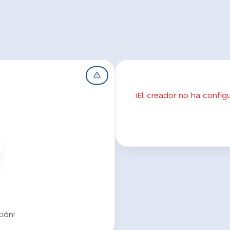
¡El creador no ha confi
ión!