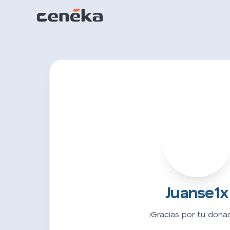
J
Juanse1x
¡Gracias por tu donac