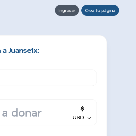
Ingresar
Crea tu página
 a Juanse1x:
$
USD