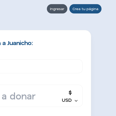
Ingresar
Crea tu página
 a Juanicho:
$
USD