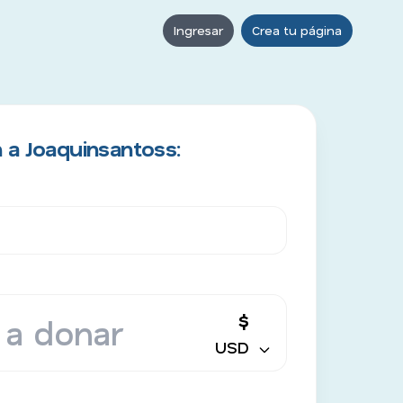
Ingresar
Crea tu página
 a Joaquinsantoss:
$
USD