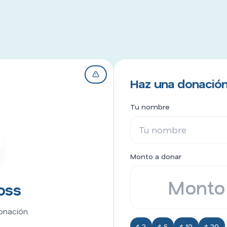
Haz una donación
Tu nombre
Monto a donar
oss
onación.
$ 2
$ 5
$ 10
$ 20