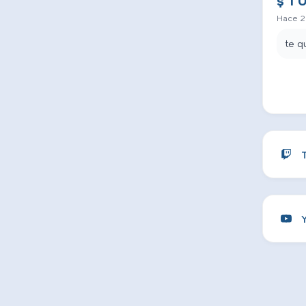
$ 1 
Hace 2
te q