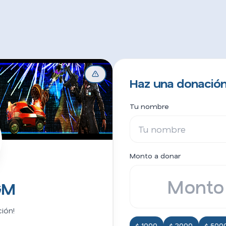
Haz una donació
Tu nombre
Monto a donar
GM
ión!
$ 1000
$ 2000
$ 500