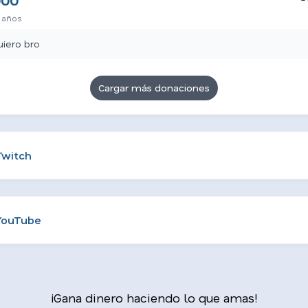
000
 años
uiero bro
Cargar más donaciones
Twitch
YouTube
¡Gana dinero haciendo lo que amas!