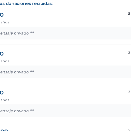
as donaciones recibidas:
S
00
 años
ensaje privado **
S
00
 años
ensaje privado **
S
00
 años
ensaje privado **
S