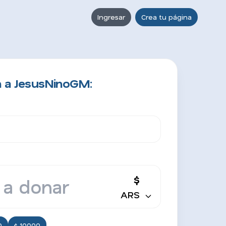
Ingresar
Crea tu página
n a JesusNinoGM:
$
ARS
0
$ 10000