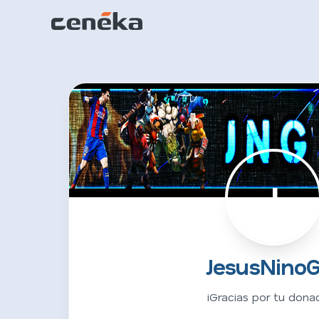
J
JesusNino
¡Gracias por tu donac