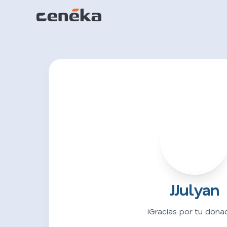
J
JJulyan
¡Gracias por tu donac