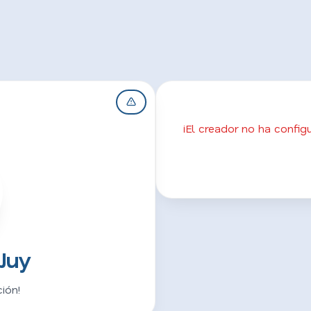
¡El creador no ha confi
Juy
ión!