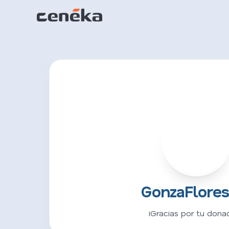
G
GonzaFlores
¡Gracias por tu donac