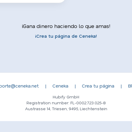
¡Gana dinero haciendo lo que amas!
¡Crea tu página de Ceneka!
porte@ceneka.net
|
Ceneka
|
Crea tu página
|
B
Hubify GmbH
Registration number: FL-0002.723.025-8
Austrasse 14, Triesen, 9495, Liechtenstein