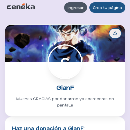
Ingresar
Crea tu página
G
GianF
Muchas GRACIAS por donarme ya apareceras en
pantalla
Haz una donación a GianF: