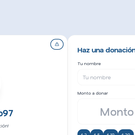
Haz una donación
Tu nombre
Monto a donar
o97
ión!
$ 2
$ 5
$ 10
$ 20