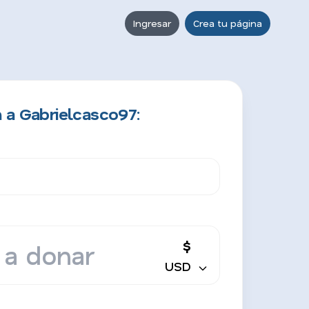
Ingresar
Crea tu página
 a Gabrielcasco97:
$
USD