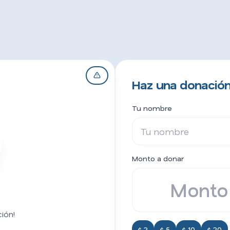
Haz una donació
Tu nombre
Monto a donar
ión!
$ 2
$ 5
$ 10
$ 20