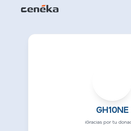
G
GH10NE
¡Gracias por tu donac