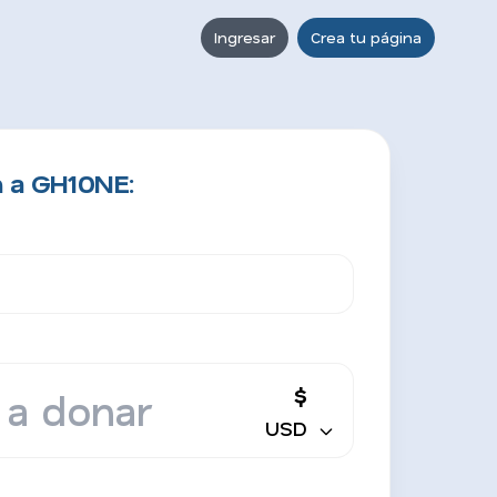
Ingresar
Crea tu página
n a GH10NE:
$
USD