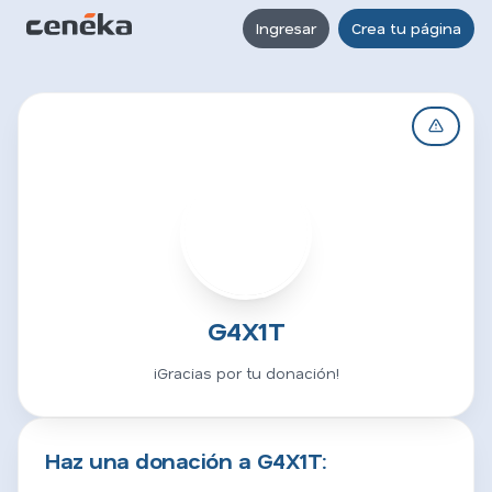
Ingresar
Crea tu página
G
G4X1T
¡Gracias por tu donación!
Haz una donación a G4X1T: