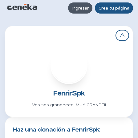
Ingresar
Crea tu página
F
FenrirSpk
Vos sos grandeeee! MUY GRANDE!!
Haz una donación a FenrirSpk: