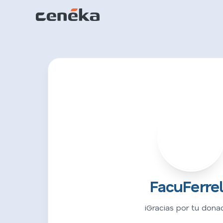
F
FacuFerrel
¡Gracias por tu donac