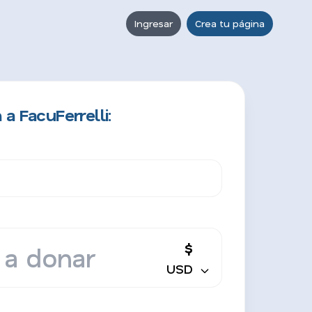
Ingresar
Crea tu página
a FacuFerrelli:
$
USD