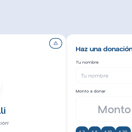
Haz una donación 
Tu nombre
Monto a donar
li
ión!
$ 2
$ 5
$ 10
$ 20