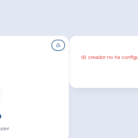
¡El creador no ha confi
o
ión!