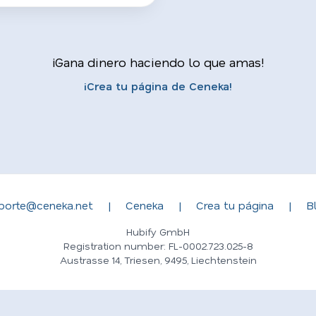
¡Gana dinero haciendo lo que amas!
¡Crea tu página de Ceneka!
porte@ceneka.net
|
Ceneka
|
Crea tu página
|
B
Hubify GmbH
Registration number: FL-0002.723.025-8
Austrasse 14, Triesen, 9495, Liechtenstein