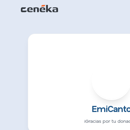
E
EmiCant
¡Gracias por tu donac