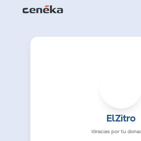
E
ElZitro
¡Gracias por tu donac