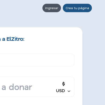
Ingresar
Crea tu página
a ElZitro:
$
USD