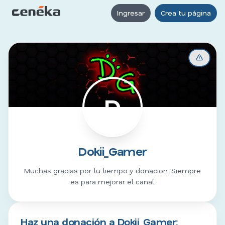
Ingresar
Crea tu página
D
Dokii_Gamer
Muchas gracias por tu tiempo y donacion. Siempre
es para mejorar el canal.
Haz una donación a Dokii_Gamer: