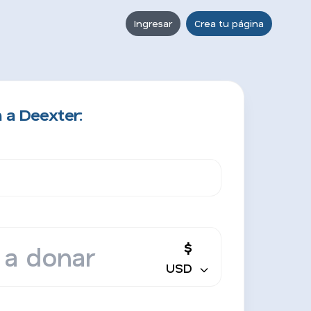
Ingresar
Crea tu página
 a Deexter:
$
USD