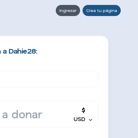
Ingresar
Crea tu página
 a Dahie28:
$
USD