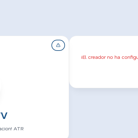
¡El creador no ha confi
TV
acion! ATR