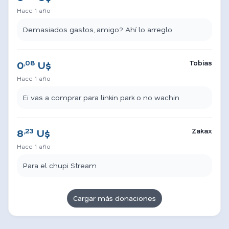
Hace 1 año
Demasiados gastos, amigo? Ahí lo arreglo
,08
Tobias
0
U$
Hace 1 año
Ei vas a comprar para linkin park o no wachin
,23
Zakax
8
U$
Hace 1 año
Para el chupi Stream
Cargar más donaciones