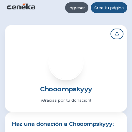
Ingresar
Crea tu página
C
Chooompskyyy
¡Gracias por tu donación!
Haz una donación a Chooompskyyy: