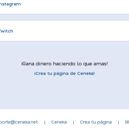
Instagram
Twitch
¡Gana dinero haciendo lo que amas!
¡Crea tu página de Ceneka!
porte@ceneka.net
|
Ceneka
|
Crea tu página
|
B