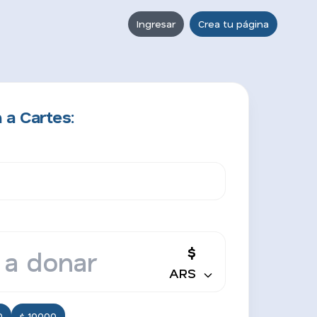
Ingresar
Crea tu página
 a Cartes:
$
ARS
0
$ 10000