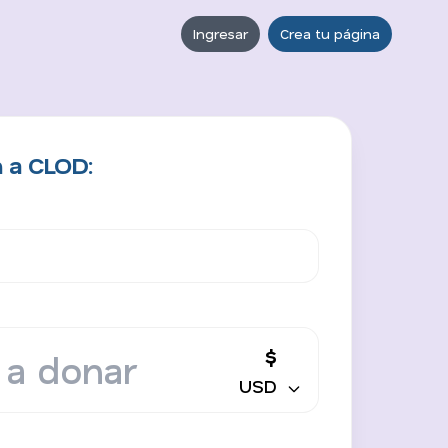
Ingresar
Crea tu página
 a CLOD:
$
USD