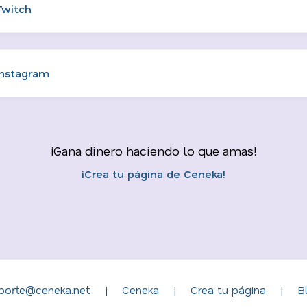
Twitch
Instagram
¡Gana dinero haciendo lo que amas!
¡Crea tu página de Ceneka!
porte@ceneka.net
|
Ceneka
|
Crea tu página
|
B