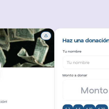
Haz una donación
Tu nombre
Monto a donar
ión!
$ 2
$ 5
$ 10
$ 20