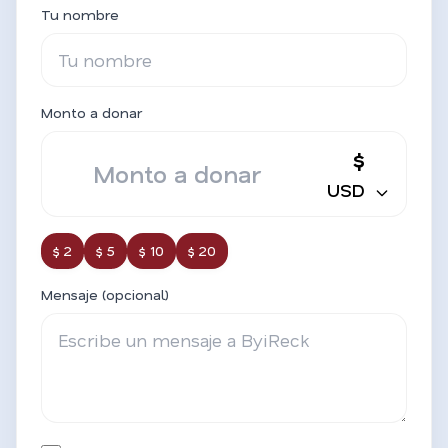
Tu nombre
Monto a donar
$
USD
$ 2
$ 5
$ 10
$ 20
Mensaje (opcional)