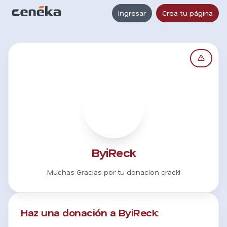
Ingresar
Crea tu página
B
ByiReck
Muchas Gracias por tu donacion crack!
Haz una donación a ByiReck: