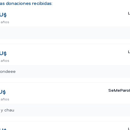
as donaciones recibidas:
U$
 años
U$
 años
pondeee
SeMeParo
U$
 años
 y chau