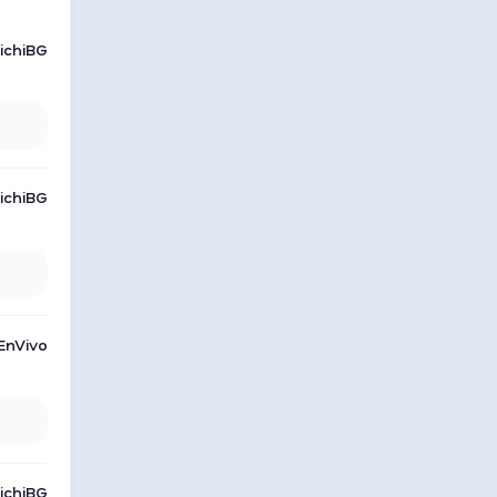
LichiBG
LichiBG
EnVivo
LichiBG