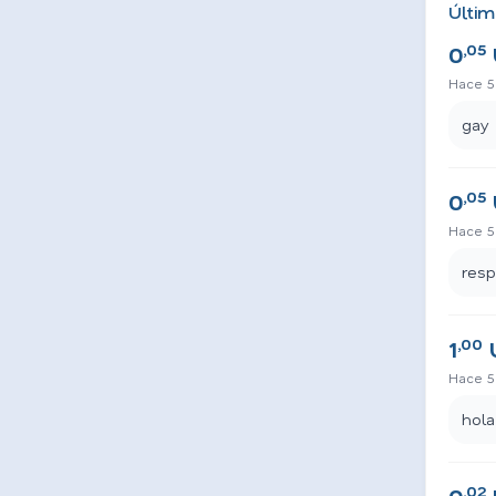
Últim
,05
0
Hace 5
gay
,05
0
Hace 5
res
,00
1
Hace 5
hola
,02