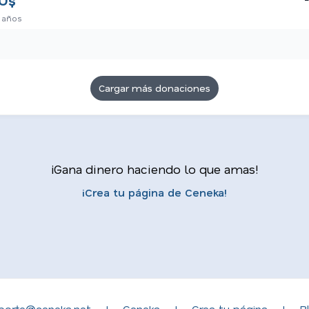
U$
 años
Cargar más donaciones
¡Gana dinero haciendo lo que amas!
¡Crea tu página de Ceneka!
porte@ceneka.net
|
Ceneka
|
Crea tu página
|
B