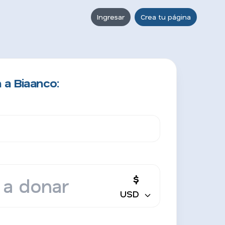
Ingresar
Crea tu página
 a Biaanco:
$
USD