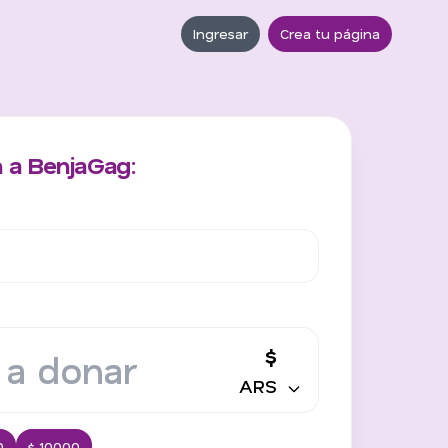
Ingresar
Crea tu página
 a BenjaGag:
$
ARS
0
$ 10000