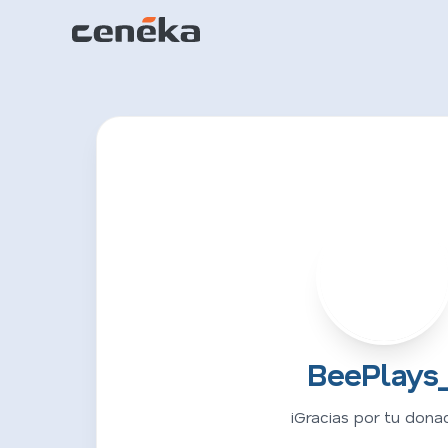
B
BeePlays_
¡Gracias por tu donac