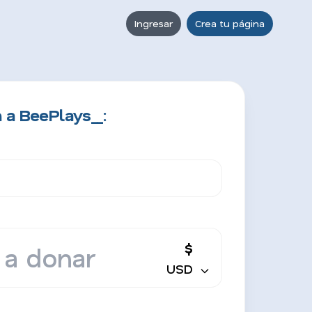
Ingresar
Crea tu página
 a BeePlays__:
$
USD