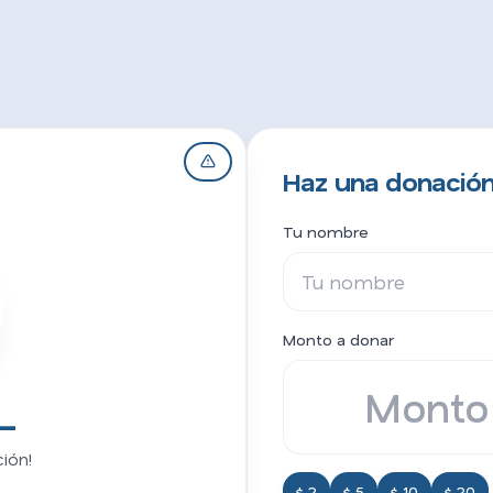
Haz una donación
Tu nombre
Monto a donar
_
ión!
$ 2
$ 5
$ 10
$ 20