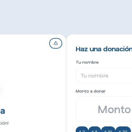
Haz una donación
Tu nombre
Monto a donar
sa
ión!
$ 2
$ 5
$ 10
$ 20