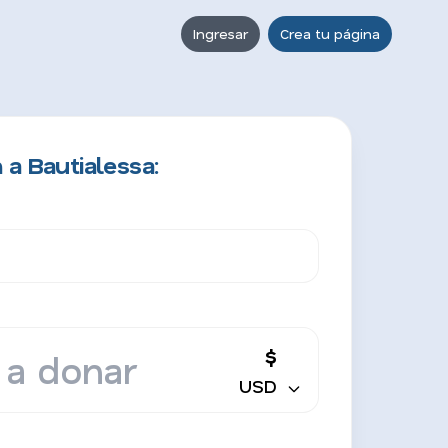
Ingresar
Crea tu página
 a Bautialessa:
$
USD