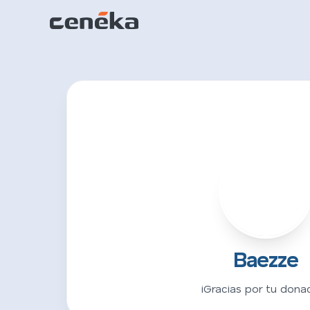
B
Baezze
¡Gracias por tu donac