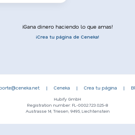
¡Gana dinero haciendo lo que amas!
¡Crea tu página de Ceneka!
porte@ceneka.net
|
Ceneka
|
Crea tu página
|
B
Hubify GmbH
Registration number: FL-0002.723.025-8
Austrasse 14, Triesen, 9495, Liechtenstein