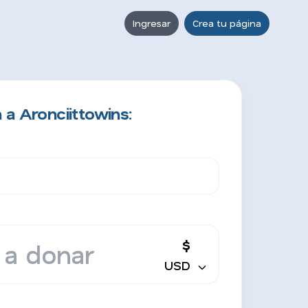
Ingresar
Crea tu página
 a Aronciittowins:
$
USD