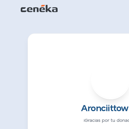
A
Aronciittow
¡Gracias por tu donac