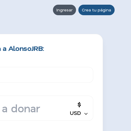
Ingresar
Crea tu página
 a AlonsoJRB:
$
USD