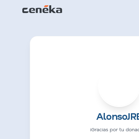
A
AlonsoJR
¡Gracias por tu donac