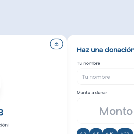
Haz una donación
Tu nombre
Monto a donar
B
ión!
$ 2
$ 5
$ 10
$ 20