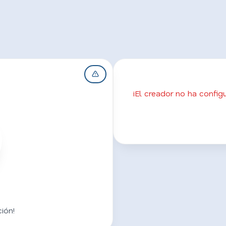
¡El creador no ha confi
ión!