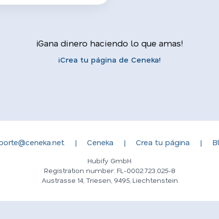
¡Gana dinero haciendo lo que amas!
¡Crea tu página de Ceneka!
porte@ceneka.net
|
Ceneka
|
Crea tu página
|
B
Hubify GmbH
Registration number: FL-0002.723.025-8
Austrasse 14, Triesen, 9495, Liechtenstein