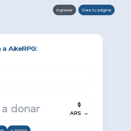
Ingresar
Crea tu página
 a AikeRPG:
$
ARS
00
$ 20000