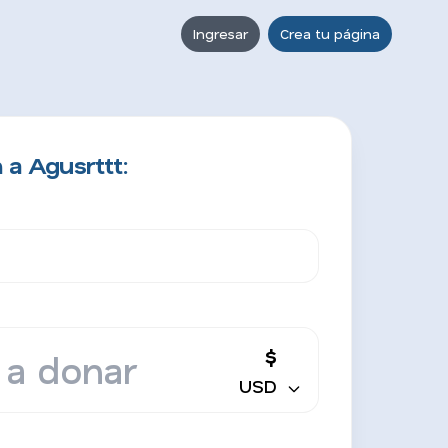
Ingresar
Crea tu página
 a Agusrttt:
$
USD