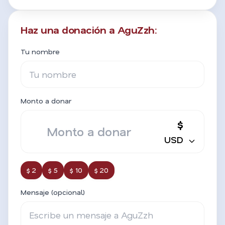
Haz una donación a AguZzh:
Tu nombre
Monto a donar
$
USD
$ 2
$ 5
$ 10
$ 20
Mensaje (opcional)