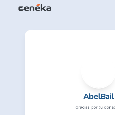
A
AbelBail
¡Gracias por tu donac